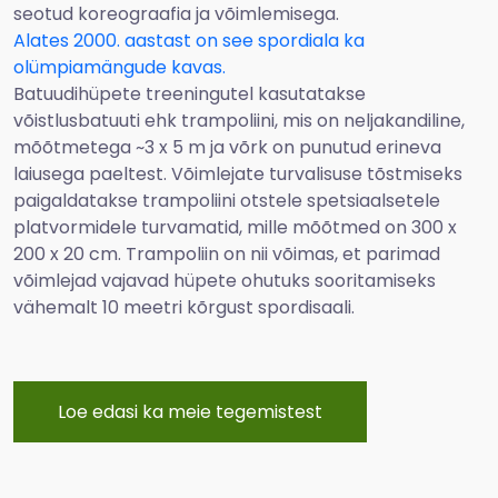
seotud koreograafia ja võimlemisega.
Alates 2000. aastast on see spordiala ka
olümpiamängude kavas.
Batuudihüpete treeningutel kasutatakse
võistlusbatuuti ehk trampoliini, mis on neljakandiline,
mõõtmetega ~3 x 5 m ja võrk on punutud erineva
laiusega paeltest. Võimlejate turvalisuse tõstmiseks
paigaldatakse trampoliini otstele spetsiaalsetele
platvormidele turvamatid, mille mõõtmed on 300 x
200 x 20 cm. Trampoliin on nii võimas, et parimad
võimlejad vajavad hüpete ohutuks sooritamiseks
vähemalt 10 meetri kõrgust spordisaali.
Loe edasi ka meie tegemistest